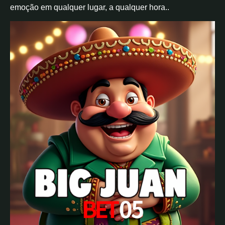
emoção em qualquer lugar, a qualquer hora..