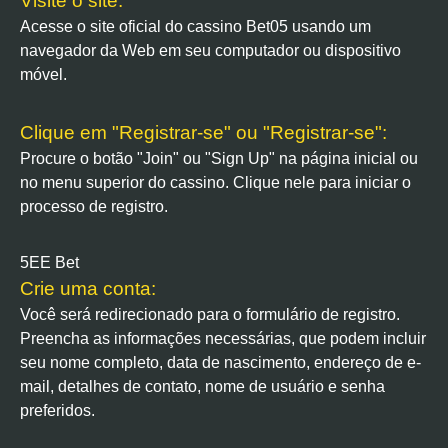
Visite o site:
Acesse o site oficial do cassino Bet05 usando um
navegador da Web em seu computador ou dispositivo
móvel.
Clique em "Registrar-se" ou "Registrar-se":
Procure o botão "Join" ou "Sign Up" na página inicial ou
no menu superior do cassino. Clique nele para iniciar o
processo de registro.
5EE Bet
Crie uma conta:
Você será redirecionado para o formulário de registro.
Preencha as informações necessárias, que podem incluir
seu nome completo, data de nascimento, endereço de e-
mail, detalhes de contato, nome de usuário e senha
preferidos.