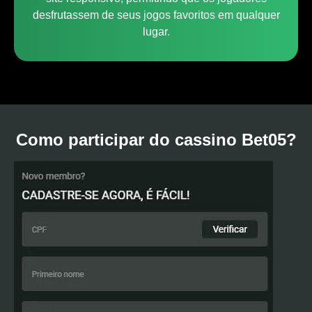
desfrutassem de seus jogos favoritos em qualquer
lugar.
Como participar do cassino Bet05?