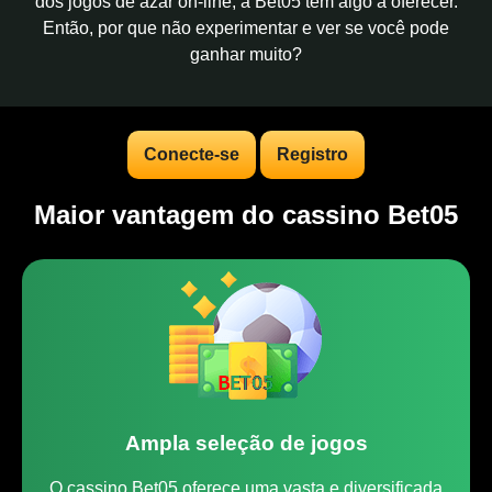
dos jogos de azar on-line, a Bet05 tem algo a oferecer.
Então, por que não experimentar e ver se você pode
ganhar muito?
Conecte-se
Registro
Maior vantagem do cassino Bet05
Ampla seleção de jogos
O cassino Bet05 oferece uma vasta e diversificada