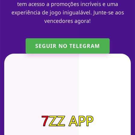
tem acesso a promoções incríveis e uma
experiência de jogo inigualável. Junte-se aos
vencedores agora!
SEGUIR NO TELEGRAM