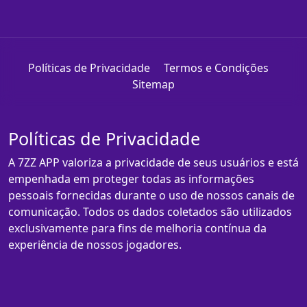
Políticas de Privacidade
Termos e Condições
Sitemap
Políticas de Privacidade
A 7ZZ APP valoriza a privacidade de seus usuários e está
empenhada em proteger todas as informações
pessoais fornecidas durante o uso de nossos canais de
comunicação. Todos os dados coletados são utilizados
exclusivamente para fins de melhoria contínua da
experiência de nossos jogadores.