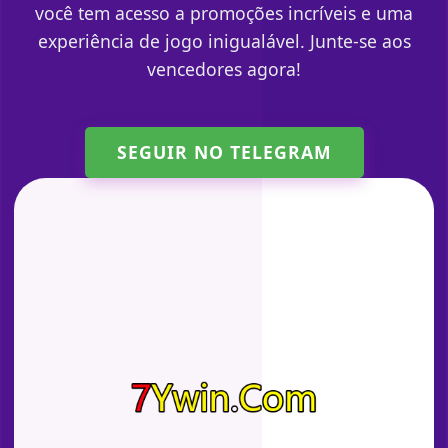
você tem acesso a promoções incríveis e uma
experiência de jogo inigualável. Junte-se aos
vencedores agora!
SEGUIR NO TELEGRAM