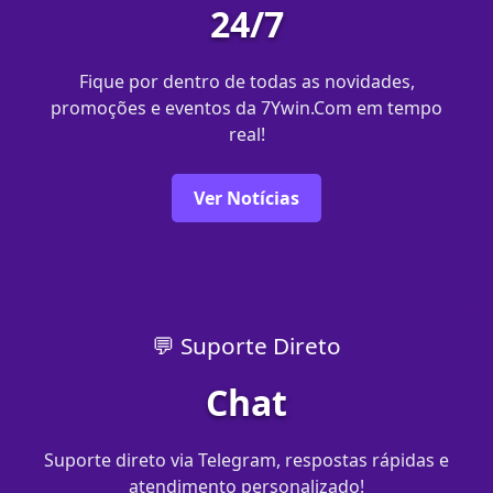
24/7
Fique por dentro de todas as novidades,
promoções e eventos da 7Ywin.Com em tempo
real!
Ver Notícias
💬 Suporte Direto
Chat
Suporte direto via Telegram, respostas rápidas e
atendimento personalizado!