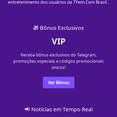
entretenimento dos usuários da 7Ywin.Com Brasil .
🎁 Bônus Exclusivos
VIP
Receba bônus exclusivos do Telegram,
promoções especiais e códigos promocionais
únicos!
Ver Bônus
📢 Notícias em Tempo Real