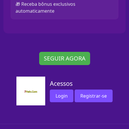
🎁 Receba bônus exclusivos
automaticamente
SEGUIR AGORA
Acessos
Login
Registrar-se