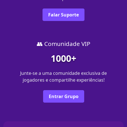
Falar Suporte
👥 Comunidade VIP
1000+
Junte-se a uma comunidade exclusiva de
jogadores e compartilhe experiências!
Entrar Grupo